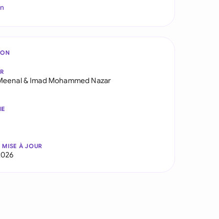
In
ION
AR
Meenal
&
Imad Mohammed Nazar
IE
 MISE À JOUR
2026