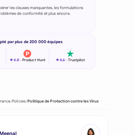
pérer les clauses manquantes, les formulations
 problèmes de conformité et plus encore.
pté par plus de 200 000 équipes
★
★
4.8
—
Product Hunt
4.6
—
Trustpilot
rance
Policies
Politique de Protection contre les Virus
 Meenal