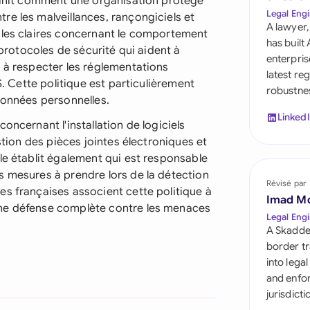
éfinit comment une organisation protège
Saudi Arabia
Legal Engi
e les malveillances, rançongiciels et
A lawyer,
gles claires concernant le comportement
Singapore
has built
 protocoles de sécurité qui aident à
enterpris
South Africa
 à respecter les réglementations
latest re
S. Cette politique est particulièrement
robustnes
España
données personnelles.
Linked
oncernant l'installation de logiciels
Switzerland
stion des pièces jointes électroniques et
United Arab Emirate
le établit également qui est responsable
s mesures à prendre lors de la détection
Révisé par
United Kingdom
es françaises associent cette politique à
Imad M
une défense complète contre les menaces
United States
Legal Engi
A Skadde
border tr
into lega
and enfor
jurisdict