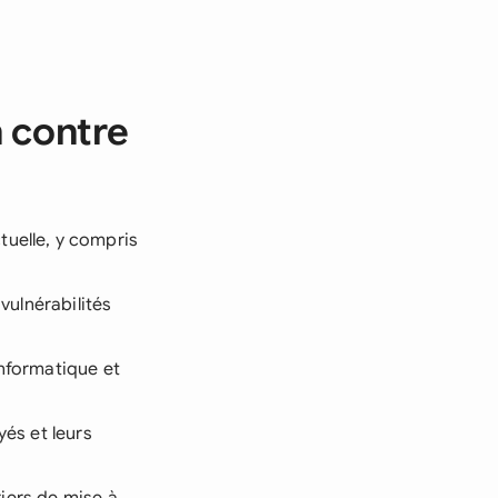
n contre
tuelle, y compris
vulnérabilités
nformatique et
és et leurs