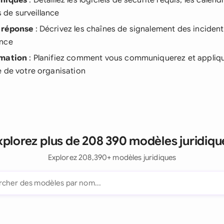
hniques
: Détaillez les logiciels de sécurité requis, les calen
ls de surveillance
 réponse
: Décrivez les chaînes de signalement des incident
ence
rmation
: Planifiez comment vous communiquerez et applique
e de votre organisation
xplorez plus de 208 390 modèles juridiqu
Explorez 208,390+ modèles juridiques