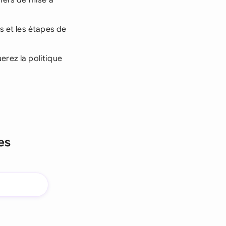
driers de mise à
s et les étapes de
rez la politique
es