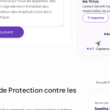
les Virus
Laissez GenieAI re
Indonesia
inhabituelles, les
Ireland
Importer
Italia
ocument
Ado
Malaysia
Netherlands
★
4.7
—
Capterra
New Zealand
Nigeria
Pakistan
Accueil
F
de Protection contre les
Philippines
Qatar
Révisé par
Swetha