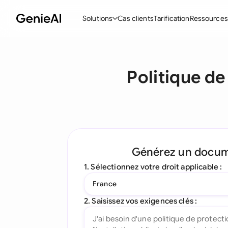
Solutions
Cas clients
Tarification
Ressources
Fonctionnalités
Modèle
Politique de
Créer des contrats
Acc
Réviser et négocier
Con
Assistant IA pour les contrats
Pac
Interrogez votre document
Con
Générez un docu
Complément Word
Con
1. Sélectionnez votre droit applicable :
Toutes les fonctionnalités
Let
France
To
2. Saisissez vos exigences clés :