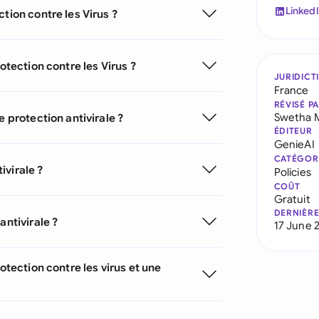
Linked
tion contre les Virus ?
otection contre les Virus ?
JURIDICT
France
RÉVISÉ P
Swetha 
e protection antivirale ?
ÉDITEUR
GenieAI
CATÉGOR
ivirale ?
Policies
COÛT
Gratuit
DERNIÈRE
antivirale ?
17 June 
otection contre les virus et une