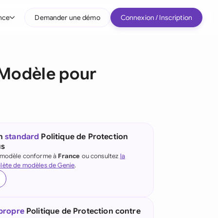
nce
Demander une démo
Connexion / Inscription
r type d'entreprise
s Modèle pour
Entreprises intermédiaires
Grands comptes
Startup
Tous les types d'entreprise
un
standard
Politique de Protection
us
e modèle conforme à
France
ou consultez
la
lète de modèles de Genie
.
 propre
Politique de Protection contre