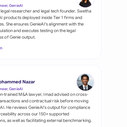
neer, GenieAI
 legal researcher and legal tech founder, Swetha
 AI products deployed inside Tier 1 firms and
es. She ensures GenieAI's alignment with the
gulation and executes testing on the legal
s of Genie output.
In
s
ohammed Nazar
neer, GenieAI
n-trained M&A lawyer, Imad advised on cross-
ansactions and contractual risk before moving
l AI. He reviews GenieAI's output for compliance
ceability across our 150+ supported
ions, as well as facilitating external benchmarking.