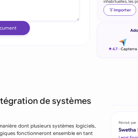
inhabituelles, les
Indonesia
Importer
Ireland
ocument
Ado
Italia
Malaysia
★
4.7
—
Capterra
Netherlands
New Zealand
Nigeria
ntégration de systèmes
Pakistan
Philippines
Révisé par
manière dont plusieurs systèmes logiciels,
Qatar
Swetha
giques fonctionneront ensemble en tant
Legal Engi