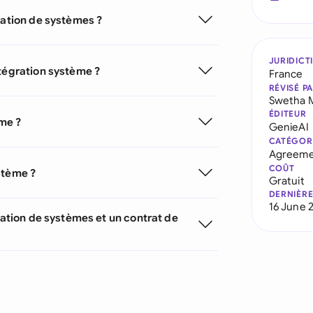
ration de systèmes ?
JURIDICT
ntégration système ?
France
RÉVISÉ P
Swetha 
ÉDITEUR
me ?
GenieAI
CATÉGOR
Agreeme
COÛT
stème ?
Gratuit
DERNIÈRE
16 June 
ration de systèmes et un contrat de