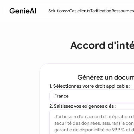
Solutions
Cas clients
Tarification
Ressources
Fonctionnalités
Modèle
Accord d'int
Créer des contrats
Acc
Réviser et négocier
Con
Assistant IA pour les contrats
Pac
Générez un docu
Interrogez votre document
Con
1. Sélectionnez votre droit applicable :
Complément Word
Con
France
Toutes les fonctionnalités
Let
2. Saisissez vos exigences clés :
To