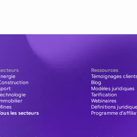
Secteurs
Ressources
Énergie
Témoignages client
Construction
Blog
Sport
Modèles juridiques
Technologie
Tarification
Immobilier
Webinaires
Mines
Définitions juridiqu
Tous les secteurs
Programme d'affilia