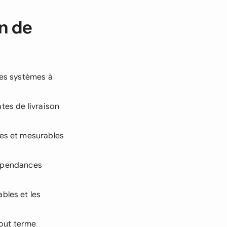
n de
les systèmes à
ates de livraison
ues et mesurables
 dépendances
bles et les
tout terme