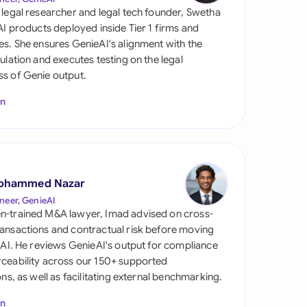
 legal researcher and legal tech founder, Swetha
 AI products deployed inside Tier 1 firms and
es. She ensures GenieAI's alignment with the
gulation and executes testing on the legal
s of Genie output.
In
s
ohammed Nazar
neer, GenieAI
n-trained M&A lawyer, Imad advised on cross-
ansactions and contractual risk before moving
l AI. He reviews GenieAI's output for compliance
ceability across our 150+ supported
ions, as well as facilitating external benchmarking.
In