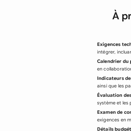
À p
Exigences tec
intégrer, inclu
Calendrier du 
en collaboratio
Indicateurs d
ainsi que les p
Évaluation des
système et les 
Examen de co
exigences en ma
Détails budgét