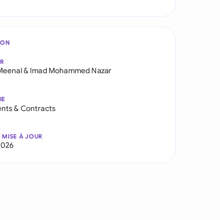
ION
AR
Meenal
&
Imad Mohammed Nazar
IE
nts & Contracts
 MISE À JOUR
2026