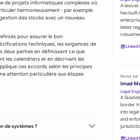
que de projets informatiques complexes où
Saudi Arabia
A lawyer,
articuler harmonieusement - par exemple
has built
Singapore
 gestion des stocks avec un nouveau
enterpris
latest re
South Africa
robustnes
définies pour assurer le bon
España
écifications techniques, les exigences de
Linked
es deux parties en définissant ce que
Switzerland
nt les calendriers et en décrivant les
pplique ces accords selon les principes
United Arab Emirate
ne attention particulière aux étapes
Révisé par
United Kingdom
Imad M
Legal Engi
United States
A Skadde
border tr
into lega
and enfor
on de systèmes ?
jurisdict
Linked