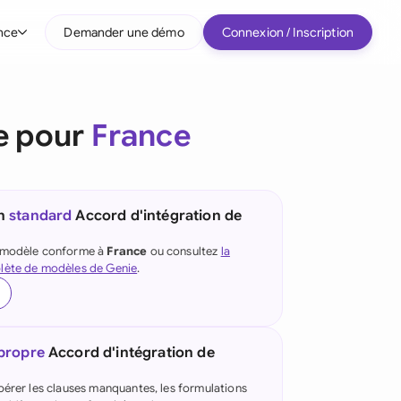
nce
Demander une démo
Connexion / Inscription
r type d'entreprise
e pour
France
Entreprises intermédiaires
Grands comptes
Startup
un
standard
Accord d'intégration de
Tous les types d'entreprise
e modèle conforme à
France
ou consultez
la
lète de modèles de Genie
.
 propre
Accord d'intégration de
pérer les clauses manquantes, les formulations