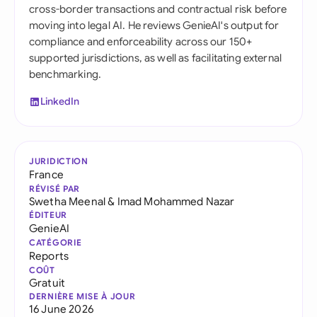
cross-border transactions and contractual risk before
moving into legal AI. He reviews GenieAI's output for
compliance and enforceability across our 150+
supported jurisdictions, as well as facilitating external
benchmarking.
LinkedIn
JURIDICTION
France
RÉVISÉ PAR
Swetha Meenal
&
Imad Mohammed Nazar
ÉDITEUR
GenieAI
CATÉGORIE
Reports
COÛT
Gratuit
DERNIÈRE MISE À JOUR
16 June 2026