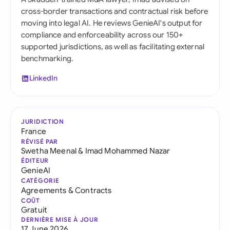
cross-border transactions and contractual risk before
moving into legal AI. He reviews GenieAI's output for
compliance and enforceability across our 150+
supported jurisdictions, as well as facilitating external
benchmarking.
LinkedIn
JURIDICTION
France
RÉVISÉ PAR
Swetha Meenal
&
Imad Mohammed Nazar
ÉDITEUR
GenieAI
CATÉGORIE
Agreements & Contracts
COÛT
Gratuit
DERNIÈRE MISE À JOUR
17 June 2026