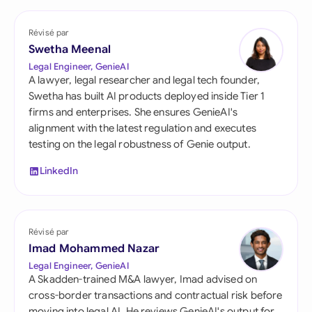
Révisé par
Swetha Meenal
Legal Engineer, GenieAI
A lawyer, legal researcher and legal tech founder,
Swetha has built AI products deployed inside Tier 1
firms and enterprises. She ensures GenieAI's
alignment with the latest regulation and executes
testing on the legal robustness of Genie output.
LinkedIn
Révisé par
Imad Mohammed Nazar
Legal Engineer, GenieAI
A Skadden-trained M&A lawyer, Imad advised on
cross-border transactions and contractual risk before
moving into legal AI. He reviews GenieAI's output for