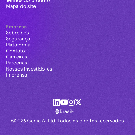
Termos do produto
Mapa do site
Empresa
Sobre nós
Segurança
Plataforma
Contato
Carreiras
Parcerias
Nossos investidores
Imprensa
Brasil
©2026 Genie AI Ltd. Todos os direitos reservados
Global