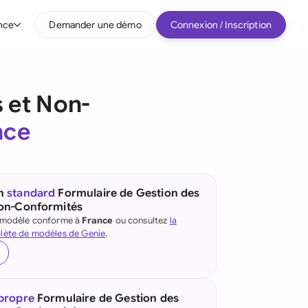
nce
Demander une démo
Connexion / Inscription
r type d'entreprise
 et Non-
Entreprises intermédiaires
nce
Grands comptes
Startup
Tous les types d'entreprise
un
standard
Formulaire de Gestion des
Non-Conformités
e modèle conforme à
France
ou consultez
la
lète de modèles de Genie
.
 propre
Formulaire de Gestion des