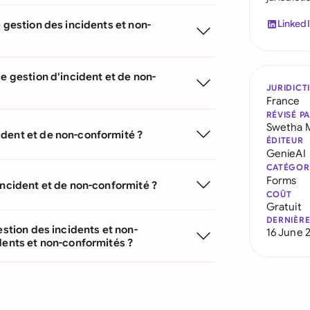
Linked
 gestion des incidents et non-
e gestion d'incident et de non-
JURIDICT
France
RÉVISÉ P
Swetha 
ident et de non-conformité ?
ÉDITEUR
GenieAI
CATÉGOR
Forms
incident et de non-conformité ?
COÛT
Gratuit
DERNIÈRE
estion des incidents et non-
16 June 
dents et non-conformités ?