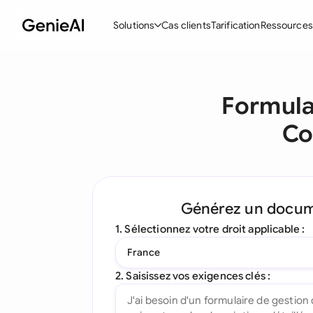
Solutions
Cas clients
Tarification
Ressources
Fonctionnalités
Modèle
Formula
Créer des contrats
Acc
Co
Réviser et négocier
Con
Assistant IA pour les contrats
Pac
Interrogez votre document
Con
Générez un docu
Complément Word
Con
1. Sélectionnez votre droit applicable :
Toutes les fonctionnalités
Let
France
To
2. Saisissez vos exigences clés :