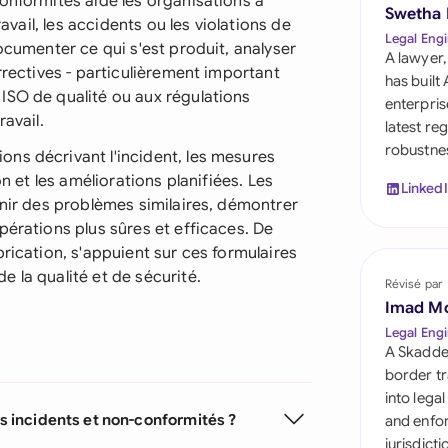
onformités aide les organisations à
Saudi Arabia
Swetha
ravail, les accidents ou les violations de
Legal Engi
ocumenter ce qui s'est produit, analyser
Singapore
A lawyer,
rrectives - particulièrement important
has built
South Africa
ISO de qualité ou aux régulations
enterpris
avail.
latest re
España
robustnes
ns décrivant l'incident, les mesures
on et les améliorations planifiées. Les
Switzerland
Linked
enir des problèmes similaires, démontrer
United Arab Emirate
pérations plus sûres et efficaces. De
rication, s'appuient sur ces formulaires
United Kingdom
 la qualité et de sécurité.
Révisé par
Imad M
United States
Legal Engi
A Skadde
border tr
into lega
es incidents et non-conformités ?
and enfor
jurisdict