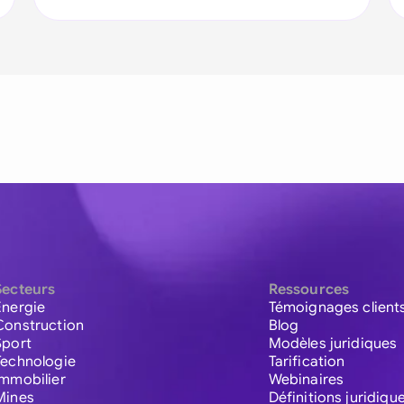
Secteurs
Ressources
Énergie
Témoignages client
Construction
Blog
Sport
Modèles juridiques
Technologie
Tarification
Immobilier
Webinaires
Mines
Définitions juridiqu