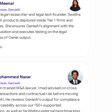
 Meenal
neer, GenieAI
 legal researcher and legal tech founder, Swetha
 AI products deployed inside Tier 1 firms and
es. She ensures GenieAI's alignment with the
gulation and executes testing on the legal
s of Genie output.
In
s
ohammed Nazar
neer, GenieAI
n-trained M&A lawyer, Imad advised on cross-
ansactions and contractual risk before moving
l AI. He reviews GenieAI's output for compliance
ceability across our 150+ supported
ions, as well as facilitating external benchmarking.