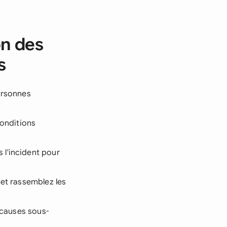
on des
s
personnes
conditions
 l'incident pour
et rassemblez les
s causes sous-