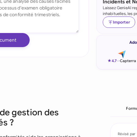
Incidents et 
Laissez GenieAI re
Indonesia
inhabituelles, les
Ireland
Importer
Italia
ocument
Ado
Malaysia
Netherlands
★
4.7
—
Capterra
New Zealand
Nigeria
Pakistan
Formu
 de gestion des
Philippines
és ?
Qatar
Révisé par