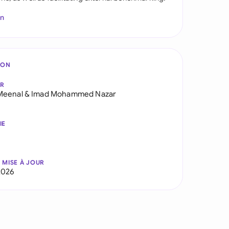
In
ION
AR
Meenal
&
Imad Mohammed Nazar
IE
 MISE À JOUR
2026