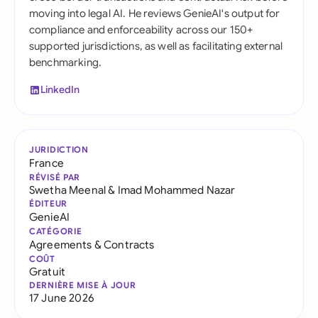
moving into legal AI. He reviews GenieAI's output for
compliance and enforceability across our 150+
supported jurisdictions, as well as facilitating external
benchmarking.
LinkedIn
JURIDICTION
France
RÉVISÉ PAR
Swetha Meenal
&
Imad Mohammed Nazar
ÉDITEUR
GenieAI
CATÉGORIE
Agreements & Contracts
COÛT
Gratuit
DERNIÈRE MISE À JOUR
17 June 2026