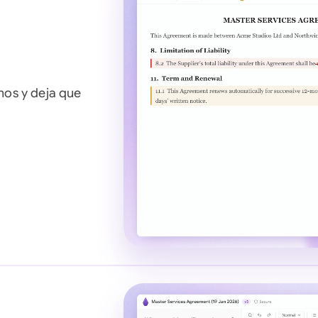
Saudi Arabia
Singapore
South Africa
nos y deja que
España
Switzerland
United Arab Emirates
United Kingdom
United States