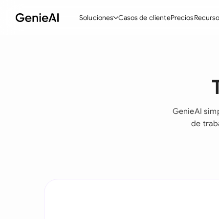
Soluciones
Casos de cliente
Precios
Recurs
Funciones
Pla
Crear contratos
Revisar y negociar
GenieAI simp
Asistente de contratos con IA
de trab
Pregunta a tu documento
Complemento para Word
Todas las funciones