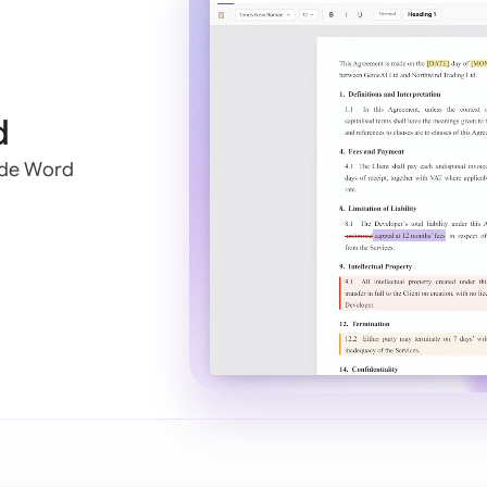
d
r de Word