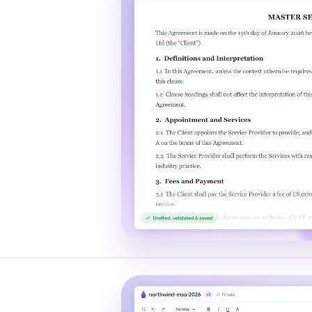
Indonesia
Ireland
Italia
Malaysia
Netherlands
New Zealand
Nigeria
Pakistan
Philippines
Qatar