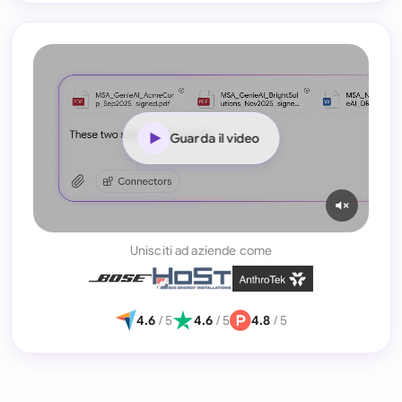
Guarda il video
Unisciti ad aziende come
4.6
/ 5
4.6
/ 5
4.8
/ 5