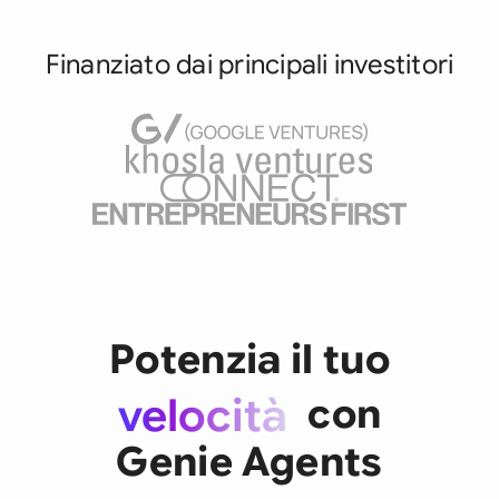
Finanziato dai principali investitori
team
Potenzia il tuo
velocità
con
impatto
team
Genie Agents