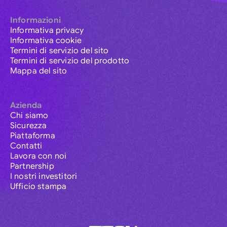
Informazioni
Informativa privacy
Informativa cookie
Termini di servizio del sito
Termini di servizio del prodotto
Mappa del sito
Azienda
Chi siamo
Sicurezza
Piattaforma
Contatti
Lavora con noi
Partnership
I nostri investitori
Ufficio stampa